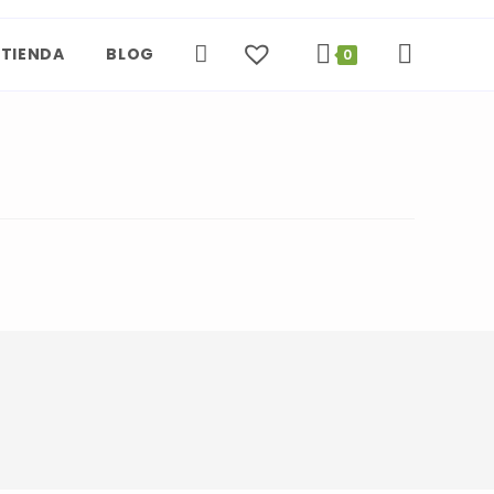
TIENDA
BLOG
ALTERNAR
0
BÚSQUEDA
DE
LA
WEB