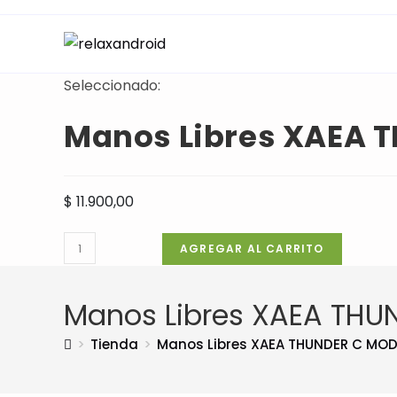
Ir
al
contenido
Seleccionado:
Manos Libres XAEA 
$
11.900,00
Manos
AGREGAR AL CARRITO
Libres
XAEA
Manos Libres XAEA TH
THUNDER
C
>
Tienda
>
Manos Libres XAEA THUNDER C MO
MODX-
045