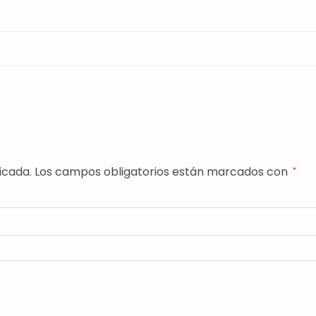
MODX-
045
cantidad
icada.
Los campos obligatorios están marcados con
*