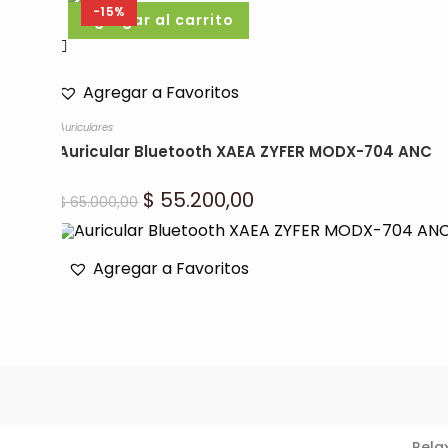
-15%
Agregar al carrito
Agregar a Favoritos
Auriculares
Auricular Bluetooth XAEA ZYFER MODX-704 ANC
El
$
55.200,00
El
$
65.000,00
precio
precio
original
actual
era:
es:
$ 65.000,00.
$ 55.200,00.
Agregar a Favoritos
Rela