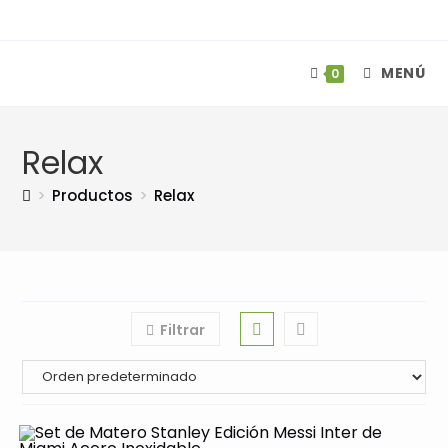
Ir
al
contenido
MENÚ
0
Relax
>
Productos
>
Relax
Filtrar